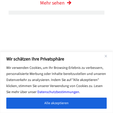
Mehr sehen
Wir schätzen Ihre Privatsphäre
Wir verwenden Cookies, um Ihr Browsing-Erlebnis zu verbessern,
personalisierte Werbung oder Inhalte bereitzustellen und unseren
FDO-11-03-72
Datenverkehr zu analysieren. Indem Sie auf "Alle akzeptieren"
Gewerbliche Gasthermostate der
klicken, stimmen Sie unserer Verwendung von Cookies zu. Lesen
Serie 4200
Sie mehr über unser
Datenschutzbestimmungen
.
Beschreibung:
Thermostat Montage
Alle akzeptieren
Ersetzt:
Girlande-G03145-072