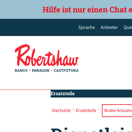
Hilfe ist nur einen Chat 
Sprache
Anbieter
Que
English
Deutsch
Español de México
Português do Brasil
简体中文
Ersatzteile
Startseite
'
Ersatzteile
'