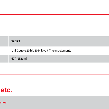
WERT
Uni-Couple 20 bis 30 Millivolt Thermoelemente
60" (152cm)
etc.
Manual