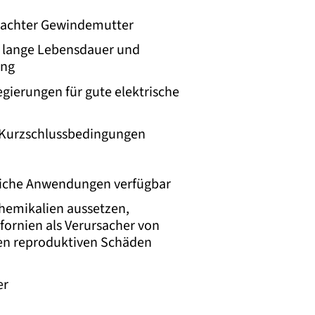
rachter Gewindemutter
r lange Lebensdauer und
ung
gierungen für gute elektrische
 Kurzschlussbedingungen
liche Anwendungen verfügbar
hemikalien aussetzen,
ifornien als Verursacher von
en reproduktiven Schäden
er