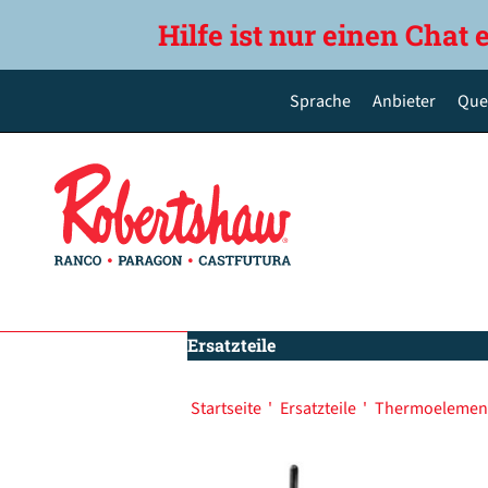
Hilfe ist nur einen Chat 
Sprache
Anbieter
Que
English
Deutsch
Español de México
Português do Brasil
简体中文
Ersatzteile
Startseite
'
Ersatzteile
'
Thermoelemen