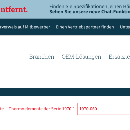
Finden Sie Spezifikationen, einen Hä
entfernt.
Sehen Sie unsere neue Chat-Funktio
rverweis auf Mitbewerber
Einen Vertriebspartner finden
Unte
Branchen
OEM-Lösungen
Ersatzte
te
'
Thermoelemente der Serie 1970
'