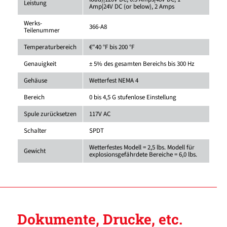
Leistung
Amp|24V DC (or below), 2 Amps
Werks-
366-A8
Teilenummer
Temperaturbereich
€"40 °F bis 200 °F
Genauigkeit
± 5% des gesamten Bereichs bis 300 Hz
Gehäuse
Wetterfest NEMA 4
Bereich
0 bis 4,5 G stufenlose Einstellung
Spule zurücksetzen
117V AC
Schalter
SPDT
Wetterfestes Modell = 2,5 lbs. Modell für
Gewicht
explosionsgefährdete Bereiche = 6,0 lbs.
Dokumente, Drucke, etc.