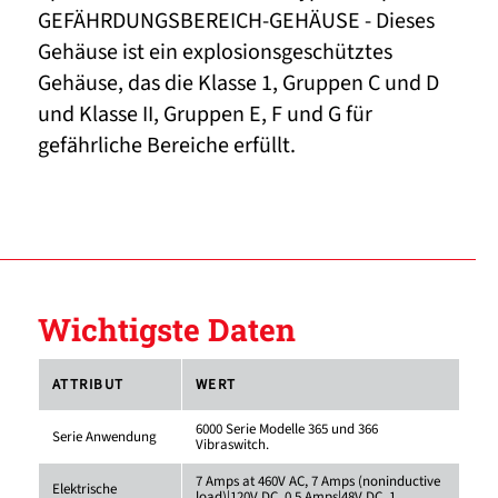
GEFÄHRDUNGSBEREICH-GEHÄUSE - Dieses
Gehäuse ist ein explosionsgeschütztes
Gehäuse, das die Klasse 1, Gruppen C und D
und Klasse II, Gruppen E, F und G für
gefährliche Bereiche erfüllt.
Wichtigste Daten
ATTRIBUT
WERT
6000 Serie Modelle 365 und 366
Serie Anwendung
Vibraswitch.
7 Amps at 460V AC, 7 Amps (noninductive
Elektrische
load)|120V DC, 0.5 Amps|48V DC, 1