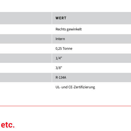
WERT
Rechts gewinkelt
Intern
0,25 Tonne
1/4"
3/8"
R-134A
UL- und CE-Zertifizierung
etc.