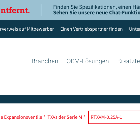
Finden Sie Spezifikationen, einen Hä
entfernt.
Sehen Sie unsere neue Chat-Funktio
rverweis auf Mitbewerber
Einen Vertriebspartner finden
Unte
Branchen
OEM-Lösungen
Ersatzte
e Expansionsventile
'
TXVs der Serie M
'