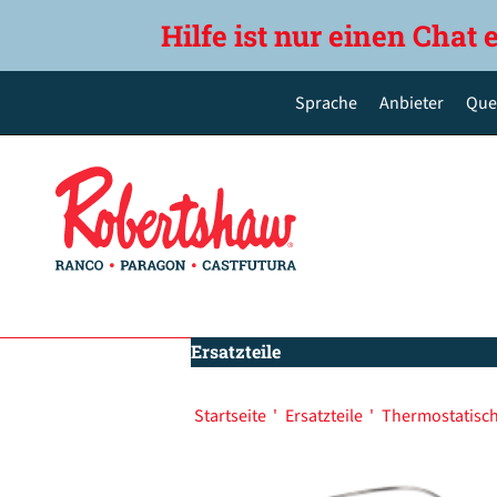
Hilfe ist nur einen Chat 
Sprache
Anbieter
Que
English
Deutsch
Español de México
Português do Brasil
简体中文
Ersatzteile
Startseite
'
Ersatzteile
'
Thermostatisch