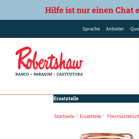
Hilfe ist nur einen Chat 
Sprache
Anbieter
Que
English
Deutsch
Español de México
Português do Brasil
简体中文
Ersatzteile
Startseite
'
Ersatzteile
'
Thermostatisch