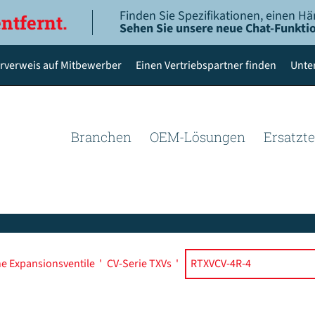
Finden Sie Spezifikationen, einen Hä
entfernt.
Sehen Sie unsere neue Chat-Funktio
rverweis auf Mitbewerber
Einen Vertriebspartner finden
Unte
Branchen
OEM-Lösungen
Ersatzte
e Expansionsventile
'
CV-Serie TXVs
'