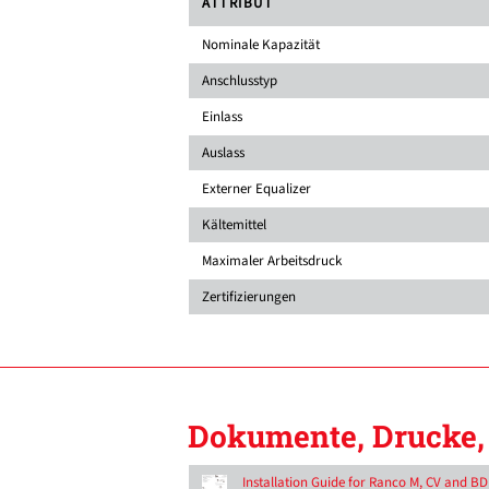
ATTRIBUT
Nominale Kapazität
Anschlusstyp
Einlass
Auslass
Externer Equalizer
Kältemittel
Maximaler Arbeitsdruck
Zertifizierungen
Dokumente, Drucke, 
Installation Guide for Ranco M, CV and B