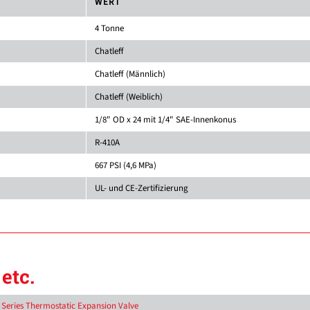
WERT
4 Tonne
Chatleff
Chatleff (Männlich)
Chatleff (Weiblich)
1/8" OD x 24 mit 1/4" SAE-Innenkonus
R-410A
667 PSI (4,6 MPa)
UL- und CE-Zertifizierung
etc.
D Series Thermostatic Expansion Valve