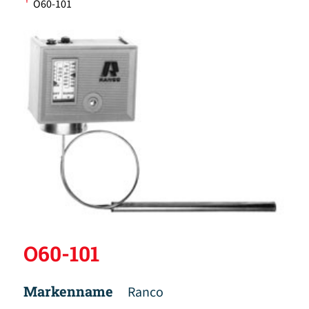
'
O60-101
O60-101
Markenname
Ranco