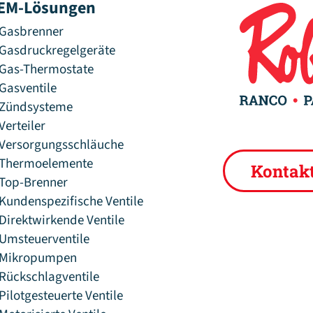
EM-Lösungen
Gasbrenner
Gasdruckregelgeräte
Gas-Thermostate
Gasventile
Zündsysteme
Verteiler
Versorgungsschläuche
Thermoelemente
Kontak
Top-Brenner
Kundenspezifische Ventile
Direktwirkende Ventile
Umsteuerventile
Mikropumpen
Rückschlagventile
Pilotgesteuerte Ventile