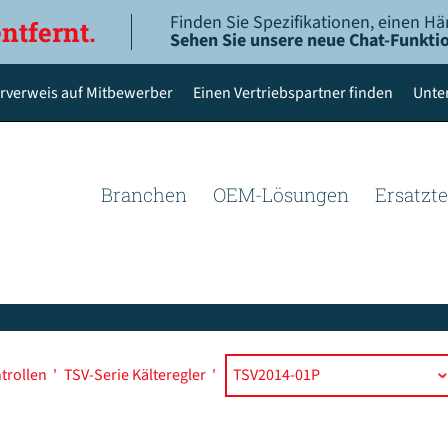
Finden Sie Spezifikationen, einen Hä
entfernt.
Sehen Sie unsere neue Chat-Funktio
rverweis auf Mitbewerber
Einen Vertriebspartner finden
Unte
Branchen
OEM-Lösungen
Ersatzte
trollen
'
TSV-Serie Kälteregler
'