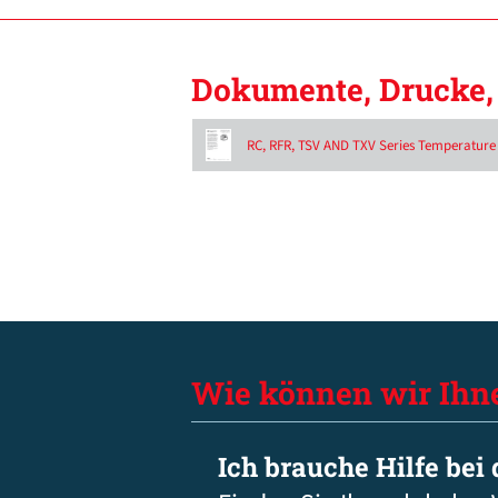
Dokumente, Drucke, 
RC, RFR, TSV AND TXV Series Temperature 
Wie können wir Ihn
Ich brauche Hilfe bei