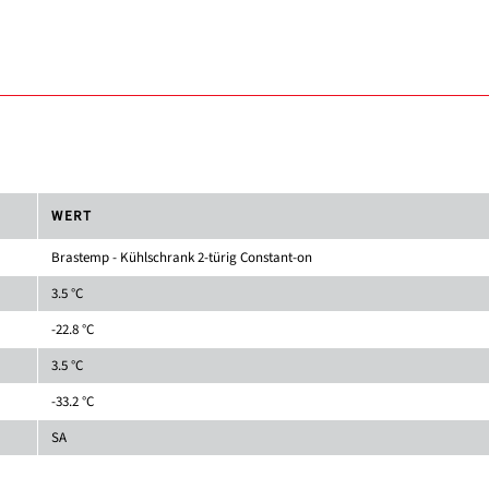
WERT
Brastemp - Kühlschrank 2-türig Constant-on
3.5 °C
-22.8 °C
3.5 °C
-33.2 °C
SA