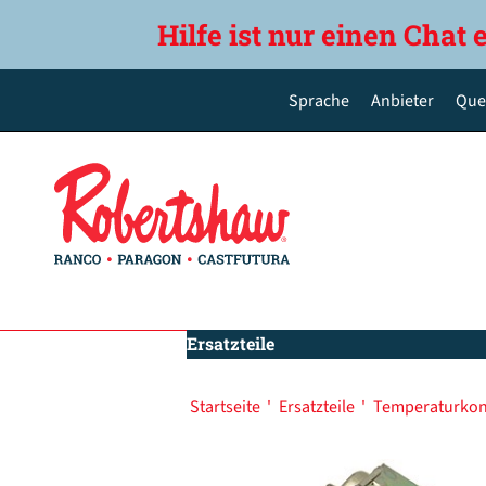
Hilfe ist nur einen Chat 
Sprache
Anbieter
Que
English
Deutsch
Español de México
Português do Brasil
简体中文
Ersatzteile
Startseite
'
Ersatzteile
'
Temperaturkon