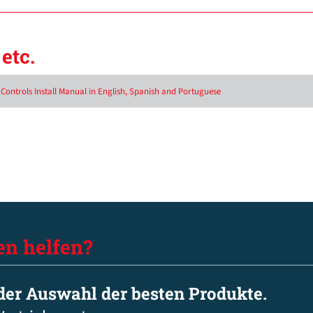
etc.
Controls Install Manual in English, Spanish and Portuguese
en helfen?
 der Auswahl der besten Produkte.