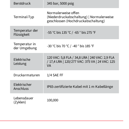
Berstdruck
345 bar, 5000 psig
Normalerweise offen
Terminal-Typ
(Niederdruckabschaltung) | Normalerweise
geschlossen (Hochdruckabschaltung)
Temperatur der
-55 °C bis 135 °C / -65 ° bis 275 °F
Flüssigkeit
Temperatur in
-30 °C bis 70 °C / -40 ° bis 185 °F
der Umgebung
120 VAC: 5,8 FLA / 34,8 LRA | 240 VAC: 2,9 FLA
Elektrische
/ 17,4 LRA | 120/277 VAC: 375 VA | 24 VAC: 125
Leistung
VA
Druckarmaturen
1/4 SAE FF
Elektrischer
IP65-zertifizierte Kabel mit 1 m Kabellänge
Anschluss
Lebensdauer
100,000
(Zyklen)