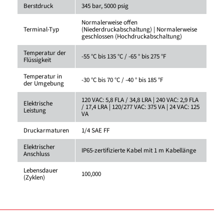
Berstdruck
345 bar, 5000 psig
Normalerweise offen
Terminal-Typ
(Niederdruckabschaltung) | Normalerweise
geschlossen (Hochdruckabschaltung)
Temperatur der
-55 °C bis 135 °C / -65 ° bis 275 °F
Flüssigkeit
Temperatur in
-30 °C bis 70 °C / -40 ° bis 185 °F
der Umgebung
120 VAC: 5,8 FLA / 34,8 LRA | 240 VAC: 2,9 FLA
Elektrische
/ 17,4 LRA | 120/277 VAC: 375 VA | 24 VAC: 125
Leistung
VA
Druckarmaturen
1/4 SAE FF
Elektrischer
IP65-zertifizierte Kabel mit 1 m Kabellänge
Anschluss
Lebensdauer
100,000
(Zyklen)