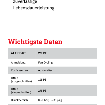
zuverlässige
Lebensdauerleistung
Wichtigste Daten
ATTRIBUT
WERT
Anmeldung
Fan Cycling
Zurücksetzen
Automatisch
Offen
195 PSI
(ausgeschnitten)
Offen
275 PSI
(eingeschnitten)
Druckbereich
0-50 bar, 0-735 psig