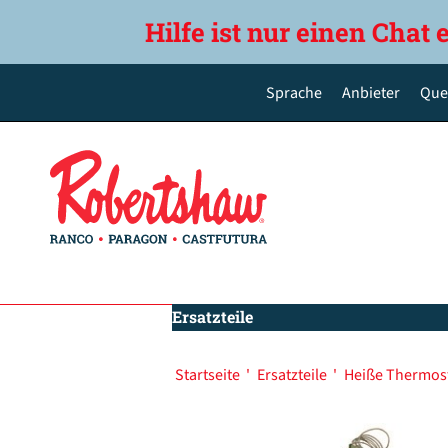
Hilfe ist nur einen Chat 
Sprache
Anbieter
Que
English
Deutsch
Español de México
Português do Brasil
简体中文
Ersatzteile
Startseite
'
Ersatzteile
'
Heiße Thermos