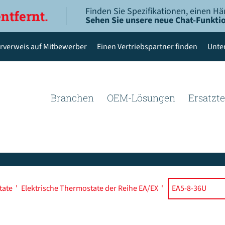
Finden Sie Spezifikationen, einen Hä
entfernt.
Sehen Sie unsere neue Chat-Funktio
rverweis auf Mitbewerber
Einen Vertriebspartner finden
Unte
Branchen
OEM-Lösungen
Ersatzte
tate
'
Elektrische Thermostate der Reihe EA/EX
'