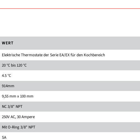
WERT
Elektrische Thermostate der Serie EA/EX für den Kochbereich
20 °C bis 120 °C
4.5 °C
914mm
9,55 mm x 100 mm
NC 3/8" NPT
250V AC, 30 Ampere
Mit O-Ring 3/8" NPT
SA