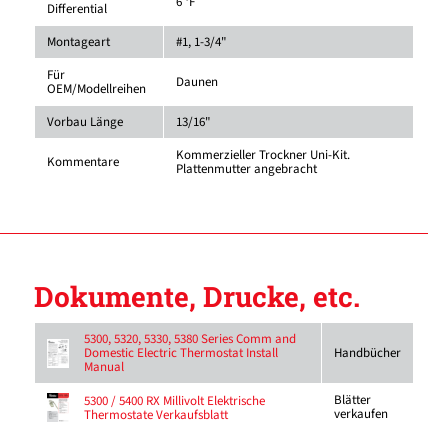
6 °F
Differential
Montageart
#1, 1-3/4"
Für
Daunen
OEM/Modellreihen
Vorbau Länge
13/16"
Kommerzieller Trockner Uni-Kit.
Kommentare
Plattenmutter angebracht
Dokumente, Drucke, etc.
5300, 5320, 5330, 5380 Series Comm and
Domestic Electric Thermostat Install
Handbücher
Manual
Blätter
5300 / 5400 RX Millivolt Elektrische
verkaufen
Thermostate Verkaufsblatt