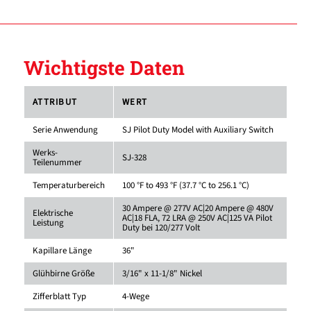
Wichtigste Daten
ATTRIBUT
WERT
Serie Anwendung
SJ Pilot Duty Model with Auxiliary Switch
Werks-
SJ-328
Teilenummer
Temperaturbereich
100 °F to 493 °F (37.7 °C to 256.1 °C)
30 Ampere @ 277V AC|20 Ampere @ 480V
Elektrische
AC|18 FLA, 72 LRA @ 250V AC|125 VA Pilot
Leistung
Duty bei 120/277 Volt
Kapillare Länge
36"
Glühbirne Größe
3/16" x 11-1/8" Nickel
Zifferblatt Typ
4-Wege