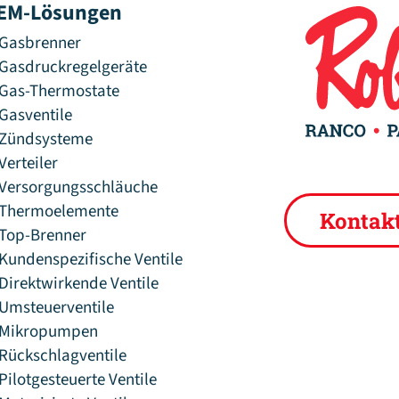
EM-Lösungen
Gasbrenner
Gasdruckregelgeräte
Gas-Thermostate
Gasventile
Zündsysteme
Verteiler
Versorgungsschläuche
Thermoelemente
Kontak
Top-Brenner
Kundenspezifische Ventile
Direktwirkende Ventile
Umsteuerventile
Mikropumpen
Rückschlagventile
Pilotgesteuerte Ventile