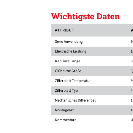
Wichtigste Daten
ATTRIBUT
Serie Anwendung
5
Elektrische Leistung
1
Kapillare Länge
6
Glühbirne Größe
3
Zifferblatt Temperatur
3
Zifferblatt Typ
4
Mechanisches Differential
1
Montageart
#
Kommentare
U