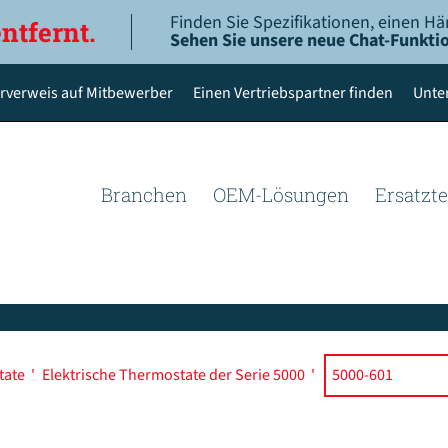
Finden Sie Spezifikationen, einen Hä
entfernt.
Sehen Sie unsere neue Chat-Funktio
rverweis auf Mitbewerber
Einen Vertriebspartner finden
Unte
Branchen
OEM-Lösungen
Ersatzte
tate
'
Elektrische Thermostate der Serie 5000
'