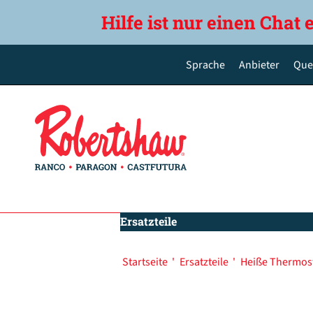
Hilfe ist nur einen Chat 
Sprache
Anbieter
Que
English
Deutsch
Español de México
Português do Brasil
简体中文
Ersatzteile
Startseite
'
Ersatzteile
'
Heiße Thermos