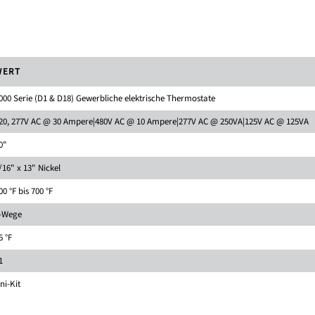
WERT
000 Serie (D1 & D18) Gewerbliche elektrische Thermostate
20, 277V AC @ 30 Ampere|480V AC @ 10 Ampere|277V AC @ 250VA|125V AC @ 125VA
0"
/16" x 13" Nickel
00 °F bis 700 °F
-Wege
5 °F
1
ni-Kit